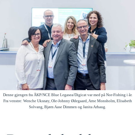
Denne gjengen fra ÅKP/NCE Blue Legasea/Digicat var med på Nor-Fishing i år.
Fra venstre: Wenche Uksnøy, Ole-Johnny Ødegaard, Arne Monsholm, Elisabeth
Solvang, Bjørn Aase Dimmen og Janita Arhaug.