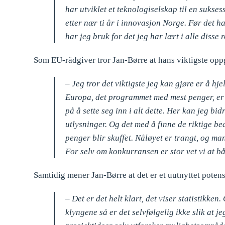
har utviklet et teknologiselskap til en sukse
etter nær ti år i innovasjon Norge. Før det h
har jeg bruk for det jeg har lært i alle disse r
Som EU-rådgiver tror Jan-Børre at hans viktigste oppg
– Jeg tror det viktigste jeg kan gjøre er å hj
Europa, det programmet med mest penger, er de
på å sette seg inn i alt dette. Her kan jeg b
utlysninger. Og det med å finne de riktige bedr
penger blir skuffet. Nåløyet er trangt, og ma
For selv om konkurransen er stor vet vi at 
Samtidig mener Jan-Børre at det er et uutnyttet potens
– Det er det helt klart, det viser statistikke
klyngene så er det selvfølgelig ikke slik at j