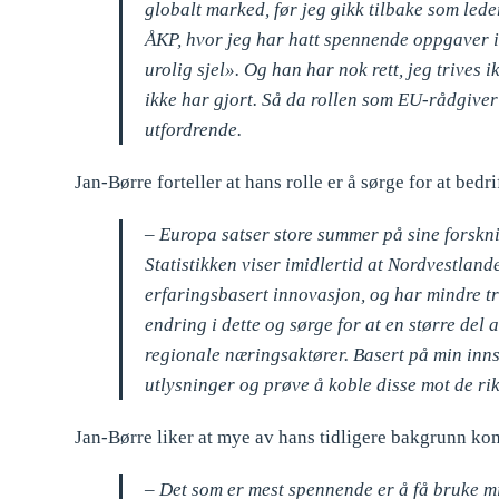
globalt marked, før jeg gikk tilbake som leder 
ÅKP, hvor jeg har hatt spennende oppgaver i 
urolig sjel». Og han har nok rett, jeg trives 
ikke har gjort. Så da rollen som EU-rådgiver 
utfordrende.
Jan-Børre forteller at hans rolle er å sørge for at be
– Europa satser store summer på sine forskn
Statistikken viser imidlertid at Nordvestlande
erfaringsbasert innovasjon, og har mindre tr
endring i dette og sørge for at en større del
regionale næringsaktører. Basert på min inns
utlysninger og prøve å koble disse mot de ri
Jan-Børre liker at mye av hans tidligere bakgrunn kom
– Det som er mest spennende er å få bruke min