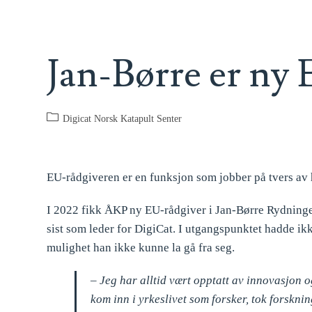
Jan-Børre er ny 
Digicat Norsk Katapult Senter
EU-rådgiveren er en funksjon som jobber på tvers av h
I 2022 fikk ÅKP ny EU-rådgiver i Jan-Børre Rydningen.
sist som leder for DigiCat. I utgangspunktet hadde ik
mulighet han ikke kunne la gå fra seg.
– Jeg har alltid vært opptatt av innovasjon o
kom inn i yrkeslivet som forsker, tok forsknin