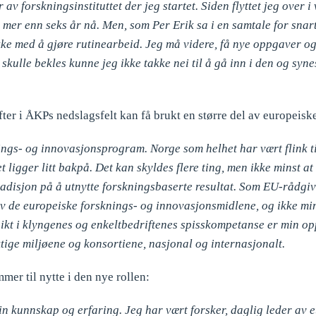
av forskningsinstituttet der jeg startet. Siden flyttet jeg over i
mer enn seks år nå. Men, som Per Erik sa i en samtale for snart
ikke med å gjøre rutinearbeid. Jeg må videre, få nye oppgaver og
skulle bekles kunne jeg ikke takke nei til å gå inn i den og sy
drifter i ÅKPs nedslagsfelt kan få brukt en større del av europei
ings- og innovasjonsprogram. Norge som helhet har vært flink t
t ligger litt bakpå. Det kan skyldes flere ting, men ikke minst at
adisjon på å utnytte forskningsbaserte resultat. Som EU-rådgiv
 av de europeiske forsknings- og innovasjonsmidlene, og ikke mins
ikt i klyngenes og enkeltbedriftenes spisskompetanse er min op
ktige miljøene og konsortiene, nasjonal og internasjonalt.
mer til nytte i den nye rollen:
 kunnskap og erfaring. Jeg har vært forsker, daglig leder av et 