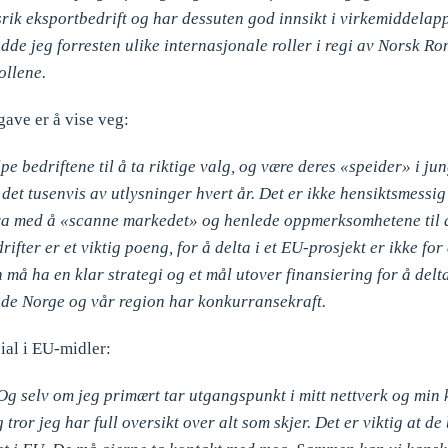
ssrik eksportbedrift og har dessuten god innsikt i virkemiddelap
adde jeg forresten ulike internasjonale roller i regi av Norsk R
ollene.
ave er å vise veg:
elpe bedriftene til å ta riktige valg, og være deres «speider» i ju
t tusenvis av utlysninger hvert år. Det er ikke hensiktsmessig 
idra med å «scanne markedet» og henlede oppmerksomhetene til de 
ifter er et viktig poeng, for å delta i et EU-prosjekt er ikke for
n må ha en klar strategi og et mål utover finansiering for å delt
både Norge og vår region har konkurransekraft.
ial i EU-midler:
n. Og selv om jeg primært tar utgangspunkt i mitt nettverk og min 
eg tror jeg har full oversikt over alt som skjer. Det er viktig at