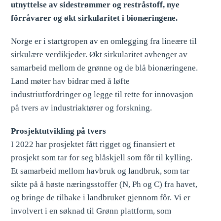
utnyttelse av sidestrømmer og restråstoff, nye
fôrråvarer og økt sirkularitet i bionæringene.
Norge er i startgropen av en omlegging fra lineære til
sirkulære verdikjeder. Økt sirkularitet avhenger av
samarbeid mellom de grønne og de blå bionæringene.
Land møter hav bidrar med å løfte
industriutfordringer og legge til rette for innovasjon
på tvers av industriaktører og forskning.
Prosjektutvikling på tvers
I 2022 har prosjektet fått rigget og finansiert et
prosjekt som tar for seg blåskjell som fôr til kylling.
Et samarbeid mellom havbruk og landbruk, som tar
sikte på å høste næringsstoffer (N, Ph og C) fra havet,
og bringe de tilbake i landbruket gjennom fôr. Vi er
involvert i en søknad til Grønn plattform, som