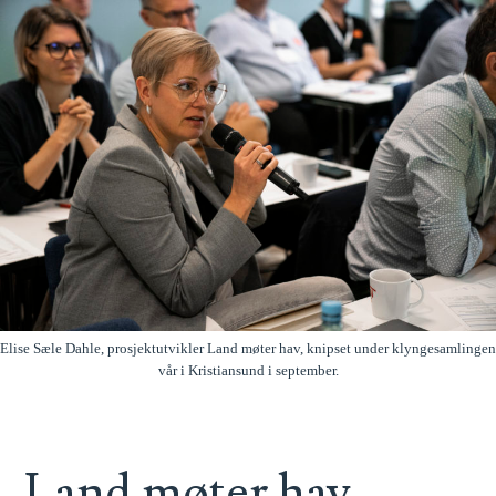
Elise Sæle Dahle, prosjektutvikler Land møter hav, knipset under klyngesamlingen
vår i Kristiansund i september.
Land møter hav –